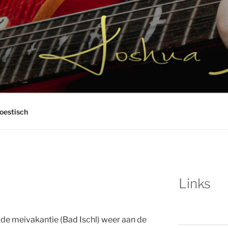
ORTON GITAAR
oestisch
Links
e meivakantie (Bad Ischl) weer aan de