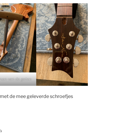
men van de gaten
n met de mee geleverde schroefjes
e