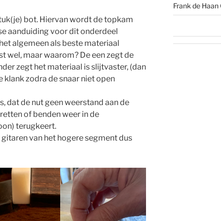
Frank de Haan 
uk(je) bot. Hiervan wordt de topkam
e aanduiding voor dit onderdeel
 het algemeen als beste materiaal
ast wel, maar waarom? De een zegt de
der zegt het materiaal is slijtvaster, (dan
e klank zodra de snaar niet open
 is, dat de nut geen weerstand aan de
fretten of benden weer in de
oon) terugkeert.
p gitaren van het hogere segment dus