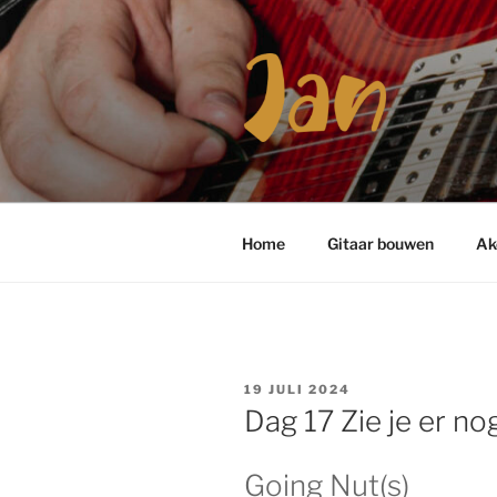
Ga
naar
de
inhoud
JOSHUA N
Keep the Blues alive
Home
Gitaar bouwen
Ak
GEPLAATST
19 JULI 2024
OP
Dag 17 Zie je er no
Going Nut(s)