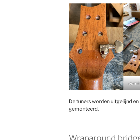
oprui
De tuners worden uitgelijnd e
gemonteerd.
Wraparound bridg