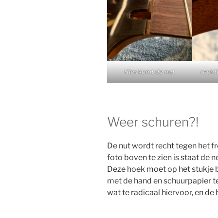
Hier komt de nut
recht
Weer schuren?!
De nut wordt recht tegen het f
foto boven te zien is staat de 
Deze hoek moet op het stukje b
met de hand en schuurpapier t
wat te radicaal hiervoor, en d